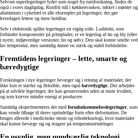
Selvom superlegeringer lyder som noget fra rumforskning, findes de
også i vores dagligdag. Rustfrit stål i køkkenvasken, nikkel i mønter og
aluminium i cykelstel er alle eksempler på legeringer, der gør
hverdagen lettere og mere holdbar.
Selv i elektronik spiller legeringer en vigtig rolle. Loddetin, som
forbinder komponenter på printplader, er en legering af tin og bly (eller
i nyere, miljøvenlige versioner, tin og sølv). Den skal kunne smelte ved
lav temperatur, men samtidig danne en stærk og stabil forbindelse.
Fremtidens legeringer – lette, smarte og
bæredygtige
Forskningen i nye legeringer bevæger sig i retning af materialer, der
ikke kun er stærke og fleksible, men også
bæredygtige
. Der arbejdes
på at udvikle legeringer, der kan genanvendes uden at miste kvalitet,
og som kræver mindre energi at producere.
Samtidig eksperimenteres der med
formhukommelseslegeringer
, som
kan vende tilbage til deres oprindelige form efter deformation. De
bruges allerede i medicinske stents og robotteknologi, hvor materialer
skal kunne bevæge sig og reagere på temperaturændringer.
En usynlig, men uundværlig teknologi