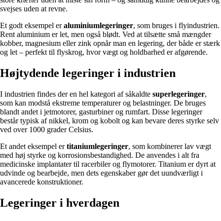
svejses uden at revne.
Et godt eksempel er
aluminiumlegeringer
, som bruges i flyindustrien.
Rent aluminium er let, men også blødt. Ved at tilsætte små mængder
kobber, magnesium eller zink opnår man en legering, der både er stærk
og let – perfekt til flyskrog, hvor vægt og holdbarhed er afgørende.
Højtydende legeringer i industrien
I industrien findes der en hel kategori af såkaldte
superlegeringer
,
som kan modstå ekstreme temperaturer og belastninger. De bruges
blandt andet i jetmotorer, gasturbiner og rumfart. Disse legeringer
består typisk af nikkel, krom og kobolt og kan bevare deres styrke selv
ved over 1000 grader Celsius.
Et andet eksempel er
titaniumlegeringer
, som kombinerer lav vægt
med høj styrke og korrosionsbestandighed. De anvendes i alt fra
medicinske implantater til racerbiler og flymotorer. Titanium er dyrt at
udvinde og bearbejde, men dets egenskaber gør det uundværligt i
avancerede konstruktioner.
Legeringer i hverdagen