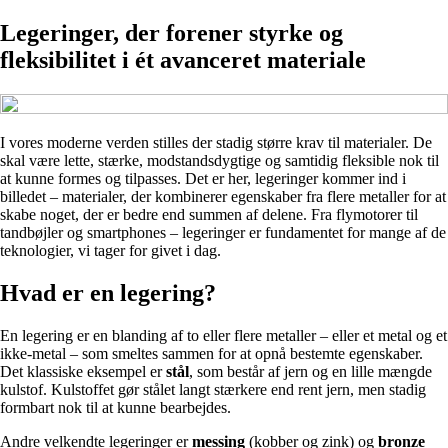
Legeringer, der forener styrke og
fleksibilitet i ét avanceret materiale
I vores moderne verden stilles der stadig større krav til materialer. De
skal være lette, stærke, modstandsdygtige og samtidig fleksible nok til
at kunne formes og tilpasses. Det er her, legeringer kommer ind i
billedet – materialer, der kombinerer egenskaber fra flere metaller for at
skabe noget, der er bedre end summen af delene. Fra flymotorer til
tandbøjler og smartphones – legeringer er fundamentet for mange af de
teknologier, vi tager for givet i dag.
Hvad er en legering?
En legering er en blanding af to eller flere metaller – eller et metal og et
ikke-metal – som smeltes sammen for at opnå bestemte egenskaber.
Det klassiske eksempel er
stål
, som består af jern og en lille mængde
kulstof. Kulstoffet gør stålet langt stærkere end rent jern, men stadig
formbart nok til at kunne bearbejdes.
Andre velkendte legeringer er
messing
(kobber og zink) og
bronze