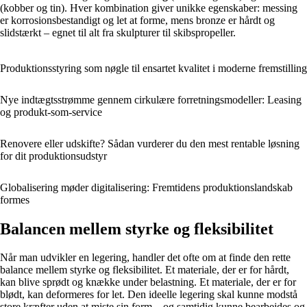
(kobber og tin). Hver kombination giver unikke egenskaber: messing
er korrosionsbestandigt og let at forme, mens bronze er hårdt og
slidstærkt – egnet til alt fra skulpturer til skibspropeller.
Produktionsstyring som nøgle til ensartet kvalitet i moderne fremstilling
Nye indtægtsstrømme gennem cirkulære forretningsmodeller: Leasing
og produkt‑som‑service
Renovere eller udskifte? Sådan vurderer du den mest rentable løsning
for dit produktionsudstyr
Globalisering møder digitalisering: Fremtidens produktionslandskab
formes
Balancen mellem styrke og fleksibilitet
Når man udvikler en legering, handler det ofte om at finde den rette
balance mellem styrke og fleksibilitet. Et materiale, der er for hårdt,
kan blive sprødt og knække under belastning. Et materiale, der er for
blødt, kan deformeres for let. Den ideelle legering skal kunne modstå
store kræfter uden at miste sin form – og samtidig kunne bearbejdes og